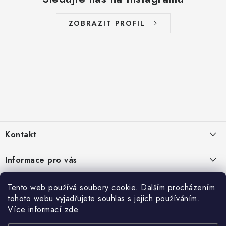
ZOBRAZIT PROFIL
Z
á
Kontakt
p
a
info
@
zelenyusak.cz
Informace pro vás
t
Facebook
í
Doprava a platba
Čtyřikrát proč
Tento web používá soubory cookie. Dalším procházením
Instagram
tohoto webu vyjadřujete souhlas s jejich používáním..
Často kladené otázky
Krmivo je 100 % přírodní
Více informací
zde
.
Platební metody
TikTok
Reklamace, vrácení a výměna zboží
Kvalitní prémiové krmivo