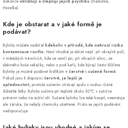
HOBLINY A PŘÍRODNÍ STELIVA
dokonce
uklidňují a zlepšují jejich psychiku
(meduňka,
třezalka).
ČLÁNKY
Kde je obstarat a v jaké formě je
podávat?
DÁRKOVÝ POUKAZ
HODNOCENÍ OBCHODU
Bylinky můžete nasbírat
kdekoliv v přírodě, kde nehrozí riziko
kontaminace rostlin.
Není vhodné je sbírat např. při okrajích polí,
v městských trávnících, kde se venčí psi, při okrajích silnic, ze
OBCHODNÍ PODMÍNKY
sběrného koše sekačky, nebo z pod keřů, kde bývají často klíšťata.
Bylinky je možné podávat králíkům
v čerstvé i sušené formě
.
KONTAKTY
Pokud jsou k dispozici
čerstvé, je lepší je
upřednostnit,
protože sušením ztrácejí spolu s vodou různé
Moje objednávka
Dárkový poukaz
Hodnocení obchodu
důležité látky. Bylinky sušíme při teplotě okolo 30°C v sušičce
potravin nebo na sušící síti. Sušené bylinky lze také koupit, neexistuje
Napište nám
ale záruka, že nebyly chemicky ošetřené. Proto se jejich podávání
nedoporučuje.
Jaké bylinky jsou vhodné a jakým se