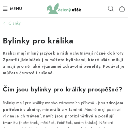
Přejít
Hleda
na
obsah
Články
KRMIVO PRO KRÁLÍKY
Bylinky pro králíka
BYLINKY PRO KRÁLÍKY
Králíci mají mlsný jazýček a rádi ochutnávají různé dobroty.
KRMIVO PRO ZDRAVÍ KRÁLÍKŮ
Zpestřit jídelníček jim můžete bylinkami, které ušáci milují
a mají pro ně také významné zdravotní benefity. Podávat je
SENO
můžete čerstvé i sušené.
PAMLSKY PRO KRÁLÍKY
Čím jsou bylinky pro králíky prospěšné?
KRMIVO PRO MORČATA
Bylinky mají pro králíky mnoho zdravotních přínosů - jsou
zdrojem
potřebné vlákniny, minerálů a vitamínů
. Mnohé mají pozitivní
BYLINKY PRO MORČATA
vliv na jejich
trávení, navíc jsou protizánětlivé a posilují
imunitu
(heřmánek, měsíček, řebříček, sedmikráska). Některé