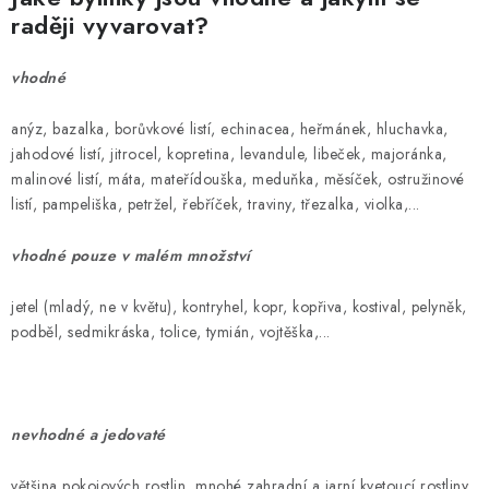
raději vyvarovat?
vhodné
anýz, bazalka, borůvkové listí, echinacea, heřmánek, hluchavka,
jahodové listí, jitrocel, kopretina, levandule, libeček, majoránka,
malinové listí, máta, mateřídouška, meduňka, měsíček, ostružinové
listí, pampeliška, petržel, řebříček, traviny, třezalka, violka,...
vhodné pouze v malém množství
jetel (mladý, ne v květu), kontryhel, kopr, kopřiva, kostival, pelyněk,
podběl, sedmikráska, tolice, tymián, vojtěška,...
nevhodné a jedovaté
většina pokojových rostlin, mnohé zahradní a jarní kvetoucí rostliny