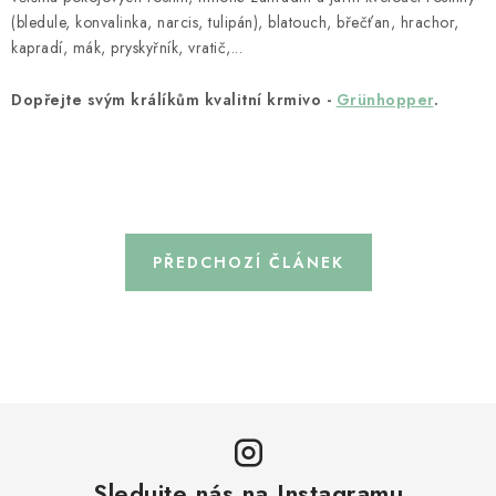
(bledule, konvalinka, narcis, tulipán), blatouch, břečťan, hrachor,
kapradí, mák, pryskyřník, vratič,...
Dopřejte svým králíkům kvalitní krmivo -
Grünhopper
.
PŘEDCHOZÍ ČLÁNEK
Sledujte nás na Instagramu