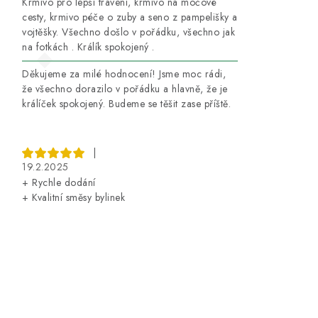
Krmivo pro lepší trávení, krmivo na močové
cesty, krmivo péče o zuby a seno z pampelišky a
vojtěšky. Všechno došlo v pořádku, všechno jak
na fotkách . Králík spokojený .
Děkujeme za milé hodnocení! Jsme moc rádi,
že všechno dorazilo v pořádku a hlavně, že je
králíček spokojený. Budeme se těšit zase příště.
|
19.2.2025
+ Rychle dodání
+ Kvalitní směsy bylinek