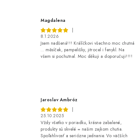
Magdalena
|
8.1.2026
Jsem nadšená!!! Králíčkovi všechno moc chutná
… měsíček, pampelišky, jitrocel i fenykl. Na
všem si pochutnal. Moc děkuji a doporučuji!!!!
Jaroslav Ambróz
|
25.10.2025
Vždy všetko v poriadku, krásne zabalené,
produkty sú skvelé = našim zajkom chutia.
Spoľahlivosť a seriózne jednanie. Vo väčších