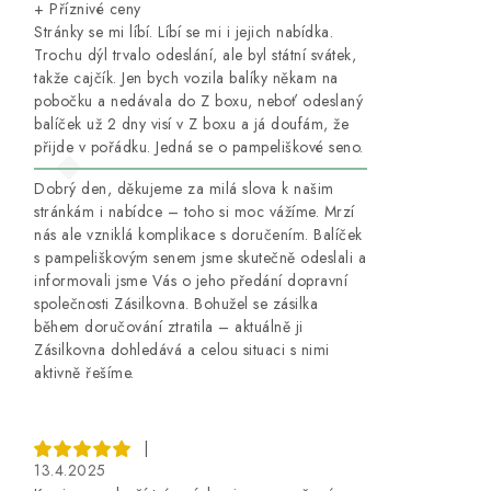
+ Příznivé ceny
Stránky se mi líbí. Líbí se mi i jejich nabídka.
Trochu dýl trvalo odeslání, ale byl státní svátek,
takže cajčík. Jen bych vozila balíky někam na
pobočku a nedávala do Z boxu, neboť odeslaný
balíček už 2 dny visí v Z boxu a já doufám, že
přijde v pořádku. Jedná se o pampeliškové seno.
Dobrý den, děkujeme za milá slova k našim
stránkám i nabídce – toho si moc vážíme. Mrzí
nás ale vzniklá komplikace s doručením. Balíček
s pampeliškovým senem jsme skutečně odeslali a
informovali jsme Vás o jeho předání dopravní
společnosti Zásilkovna. Bohužel se zásilka
během doručování ztratila – aktuálně ji
Zásilkovna dohledává a celou situaci s nimi
aktivně řešíme.
|
13.4.2025