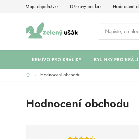
Přejít
Moje objednávka
Dárkový poukaz
Hodnocení o
na
obsah
KRMIVO PRO KRÁLÍKY
BYLINKY PRO KRÁLÍ
Domů
Hodnocení obchodu
V
Hodnocení obchodu
ý
p
i