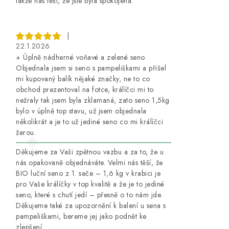
takže nás těší, že jste byla spokojena.
|
22.1.2026
+ Úplně nádherné voňavé a zelené seno
Objednala jsem si seno s pampeliškami a přišel
mi kupovaný balík nějaké značky, ne to co
obchod prezentoval na fotce, králíčci mi to
nežraly tak jsem byla zklamaná, zato seno 1,5kg
bylo v úplně top stavu, už jsem objednala
několikrát a je to už jediné seno co mi králíčci
žerou.
Děkujeme za Vaši zpětnou vazbu a za to, že u
nás opakovaně objednáváte. Velmi nás těší, že
BIO luční seno z 1. seče – 1,6 kg v krabici je
pro Vaše králíčky v top kvalitě a že je to jediné
seno, které s chutí jedí – přesně o to nám jde.
Děkujeme také za upozornění k balení u sena s
pampeliškami, bereme jej jako podnět ke
zlepšení.