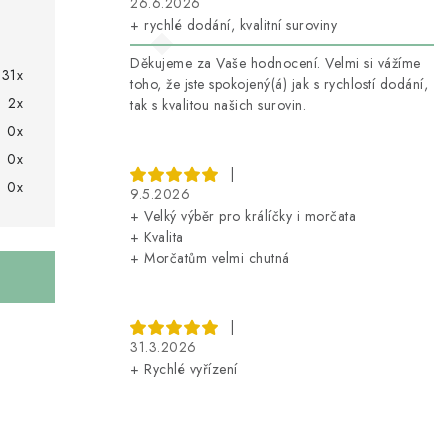
26.6.2026
+ rychlé dodání, kvalitní suroviny
Děkujeme za Vaše hodnocení. Velmi si vážíme
31x
toho, že jste spokojený(á) jak s rychlostí dodání,
2x
tak s kvalitou našich surovin.
0x
0x
|
0x
9.5.2026
+ Velký výběr pro králíčky i morčata
+ Kvalita
+ Morčatům velmi chutná
|
31.3.2026
+ Rychlé vyřízení