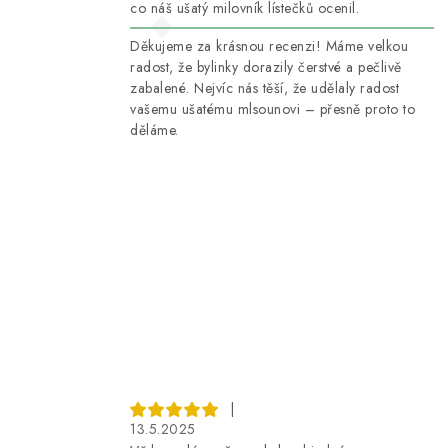
co náš ušatý milovník lístečků ocenil.
Děkujeme za krásnou recenzi! Máme velkou
radost, že bylinky dorazily čerstvé a pečlivě
zabalené. Nejvíc nás těší, že udělaly radost
vašemu ušatému mlsounovi – přesně proto to
děláme.
|
13.5.2025