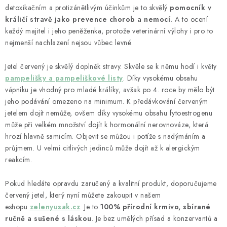
detoxikačním a protizánětlivým účinkům je to skvělý
pomocník v
králičí stravě jako prevence chorob a nemocí.
A to ocení
každý majitel i jeho peněženka, protože veterinární výlohy i pro to
nejmenší nachlazení nejsou vůbec levné.
Jetel červený je skvělý doplněk stravy. Skvěle se k němu hodí i květy
pampelišky a pampeliškové listy
. Díky vysokému obsahu
vápníku je vhodný pro mladé králíky, avšak po 4. roce by mělo být
jeho podávání omezeno na minimum. K předávkování červeným
jetelem dojít nemůže, ovšem díky vysokému obsahu fytoestrogenu
může při velkém množství dojít k hormonální nerovnováze, která
hrozí hlavně samicím. Objevit se můžou i potíže s nadýmáním a
průjmem. U velmi citlivých jedinců může dojít až k alergickým
reakcím.
Pokud hledáte opravdu zaručený a kvalitní produkt, doporučujeme
červený jetel, který nyní můžete zakoupit v našem
eshopu
zelenyusak.cz
. Je to
100% přírodní krmivo, sbírané
ručně a sušené s láskou
. Je bez umělých přísad a konzervantů a