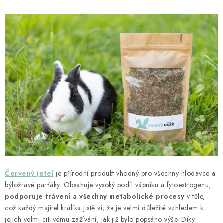
HOBLINY A PŘÍRODNÍ STELIVA
ČLÁNKY
DÁRKOVÝ POUKAZ
HODNOCENÍ OBCHODU
OBCHODNÍ PODMÍNKY
KONTAKTY
Moje objednávka
Dárkový poukaz
Hodnocení obchodu
Červený jetel
je přírodní produkt vhodný pro všechny hlodavce a
Napište nám
býložravé parťáky. Obsahuje vysoký podíl vápníku a fytoestrogenu,
podporuje trávení a všechny metabolické procesy
v těle,
což každý majitel králíka jistě ví, že je velmi důležité vzhledem k
jejich velmi citlivému zažívání, jak již bylo popsáno výše. Díky