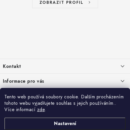
ZOBRAZIT PROFIL
Z
á
Kontakt
p
a
info
@
zelenyusak.cz
Informace pro vás
t
Facebook
í
Doprava a platba
Čtyřikrát proč
Tento web používá soubory cookie. Dalším procházením
Instagram
tohoto webu vyjadřujete souhlas s jejich používáním..
Často kladené otázky
Krmivo je 100 % přírodní
Více informací
zde
.
Platební metody
TikTok
Reklamace, vrácení a výměna zboží
Kvalitní prémiové krmivo
Podporujeme oblíbené platební metody:
Nastavení
Podmínky ochrany osobních údajů
Vysoce kvalitní a vyvážená strava