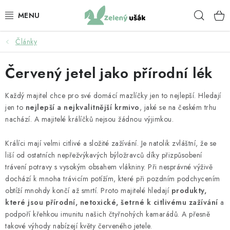
Přejít
Hleda
na
obsah
Články
KRMIVO PRO KRÁLÍKY
Červený jetel jako přírodní lék
BYLINKY PRO KRÁLÍKY
Každý majitel chce pro své domácí mazlíčky jen to nejlepší. Hledají
KRMIVO PRO ZDRAVÍ KRÁLÍKŮ
jen to
nejlepší a nejkvalitnější krmivo
, jaké se na českém trhu
nachází. A majitelé králíčků nejsou žádnou výjimkou.
SENO
Králíci mají velmi citlivé a složité zažívání. Je natolik zvláštní, že se
PAMLSKY PRO KRÁLÍKY
liší od ostatních nepřežvýkavých býložravců díky přizpůsobení
trávení potravy s vysokým obsahem vlákniny. Při nesprávné výživě
KRMIVO PRO MORČATA
dochází k mnoha trávicím potížím, které při pozdním podchycením
obtíží mnohdy končí až smrtí. Proto majitelé hledají
produkty,
které jsou přírodní, netoxické, šetrné k citlivému zažívání
a
BYLINKY PRO MORČATA
podpoří křehkou imunitu našich čtyřnohých kamarádů. A přesně
takové výhody nabízejí květy červeného jetele.