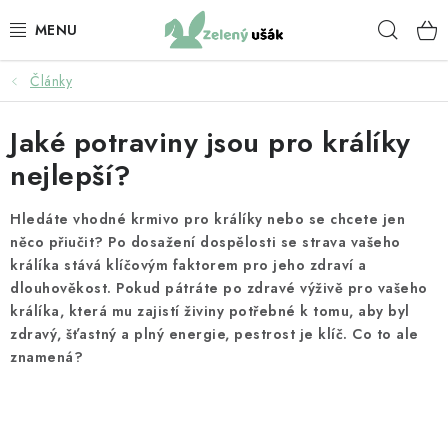
Přejít
Hleda
na
obsah
Články
KRMIVO PRO KRÁLÍKY
Jaké potraviny jsou pro králíky
BYLINKY PRO KRÁLÍKY
nejlepší?
KRMIVO PRO ZDRAVÍ KRÁLÍKŮ
Hledáte vhodné krmivo pro králíky nebo se chcete jen
SENO
něco přiučit? Po dosažení dospělosti se strava vašeho
králíka stává klíčovým faktorem pro jeho zdraví a
dlouhověkost. Pokud pátráte po zdravé výživě pro vašeho
PAMLSKY PRO KRÁLÍKY
králíka, která mu zajistí živiny potřebné k tomu, aby byl
zdravý, šťastný a plný energie, pestrost je klíč. Co to ale
KRMIVO PRO MORČATA
znamená?
BYLINKY PRO MORČATA