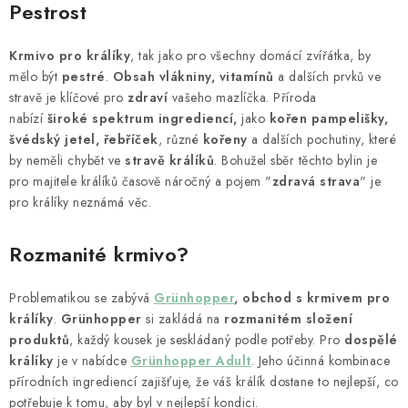
HOBLINY A PŘÍRODNÍ STELIVA
Pestrost
ČLÁNKY
Krmivo pro králíky
, tak jako pro všechny domácí zvířátka, by
mělo být
pestré
.
Obsah vlákniny, vitamínů
a dalších prvků ve
DÁRKOVÝ POUKAZ
stravě je klíčové pro
zdraví
vašeho mazlíčka. Příroda
nabízí
široké spektrum ingrediencí,
jako
kořen pampelišky,
švédský jetel, řebříček
, různé
kořeny
a dalších pochutiny, které
HODNOCENÍ OBCHODU
by neměli chybět ve
stravě králíků
. Bohužel sběr těchto bylin je
pro majitele králíků časově náročný a pojem "
zdravá strava
" je
OBCHODNÍ PODMÍNKY
pro králíky neznámá věc.
KONTAKTY
Rozmanité krmivo?
Moje objednávka
Dárkový poukaz
Hodnocení obchodu
Problematikou se zabývá
Grünhopper
, obchod s krmivem pro
Napište nám
králíky
.
Grünhopper
si zakládá na
rozmanitém složení
produktů
, každý kousek je seskládaný podle potřeby. Pro
dospělé
králíky
je v nabídce
Grünhopper Adult
. Jeho účinná kombinace
přírodních ingrediencí zajišťuje, že váš králík dostane to nejlepší, co
potřebuje k tomu, aby byl v nejlepší kondici.