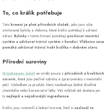
To, co králík potřebuje
Toto
krmení je plné přírodních složek
, jako jsou výše
zmiňované bylinky a vláknina, které králíci potřebují k udržení
zdraví.
Bylinky
v tomto krmení pomáhají
posilovat imunitní
systém a udržovat trávicí systém v kondici
.
Vláknina zase
pomáhá udržovat trávicí trakt králíka v dobrém stavu
.
Přírodní suroviny
Grünhopper Adult
se vyrábí pouze z
přírodních a kvalitních
surovin
, které jsou pečlivě vybrány a zpracovávány s maximální
péčí. Výsledkem je produkt, který neobsahuje žádné škodlivé
chemikálie nebo konzervační látky. Váš miláček tak dostane jen
ty
nejlepší a nejzdravější ingredience.
Králíci jsou roztomilí a laskaví tvorové, kteří si
zaslouží to