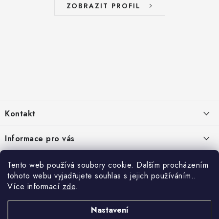
ZOBRAZIT PROFIL
Z
á
Kontakt
p
a
info
@
zelenyusak.cz
Informace pro vás
t
Facebook
í
Doprava a platba
Čtyřikrát proč
Tento web používá soubory cookie. Dalším procházením
Instagram
tohoto webu vyjadřujete souhlas s jejich používáním..
Často kladené otázky
Krmivo je 100 % přírodní
Více informací
zde
.
Platební metody
TikTok
Reklamace, vrácení a výměna zboží
Kvalitní prémiové krmivo
Podporujeme oblíbené platební metody:
Nastavení
Podmínky ochrany osobních údajů