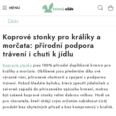
Přejít
Hleda
na
obsah
Články
KRMIVO PRO KRÁLÍKY
Koprové stonky pro králíky a
BYLINKY PRO KRÁLÍKY
morčata: přírodní podpora
KRMIVO PRO ZDRAVÍ KRÁLÍKŮ
trávení i chuti k jídlu
SENO
Koprové stonky
jsou 100% přírodní doplňkové krmivo pro
králíky a morčata. Oblíbené jsou především díky své
PAMLSKY PRO KRÁLÍKY
výrazné vůni, přirozené chutnosti a spojení s podporou
trávení. Pokud hledáte bylinku, která zpestří jídelníček a
zároveň zapadá do přirozeného způsobu krmení, mohou
KRMIVO PRO MORČATA
být sušené koprové stonky velmi dobrou volbou. Hodí se
pro chovatele, kteří chtějí svým zvířatům nabídnout čistý
BYLINKY PRO MORČATA
produkt bez zbytečných přísad a bez kompromisů v kvalitě.