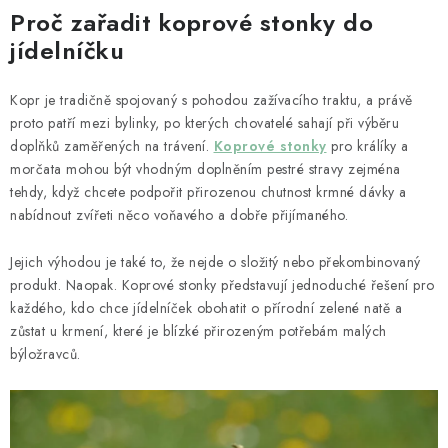
HOBLINY A PŘÍRODNÍ STELIVA
Proč zařadit koprové stonky do
jídelníčku
ČLÁNKY
Kopr je tradičně spojovaný s pohodou zažívacího traktu, a právě
DÁRKOVÝ POUKAZ
proto patří mezi bylinky, po kterých chovatelé sahají při výběru
doplňků zaměřených na trávení.
Koprové stonky
pro králíky a
HODNOCENÍ OBCHODU
morčata mohou být vhodným doplněním pestré stravy zejména
tehdy, když chcete podpořit přirozenou chutnost krmné dávky a
OBCHODNÍ PODMÍNKY
nabídnout zvířeti něco voňavého a dobře přijímaného.
KONTAKTY
Jejich výhodou je také to, že nejde o složitý nebo překombinovaný
produkt. Naopak. Koprové stonky představují jednoduché řešení pro
každého, kdo chce jídelníček obohatit o přírodní zelené natě a
Moje objednávka
Dárkový poukaz
Hodnocení obchodu
zůstat u krmení, které je blízké přirozeným potřebám malých
Napište nám
býložravců.