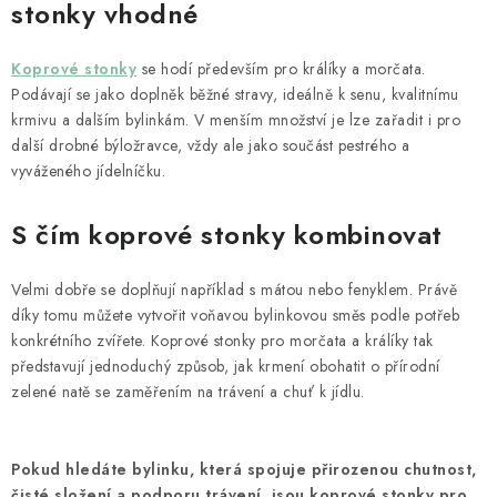
stonky vhodné
Koprové stonky
se hodí především pro králíky a morčata.
Podávají se jako doplněk běžné stravy, ideálně k senu, kvalitnímu
krmivu a dalším bylinkám. V menším množství je lze zařadit i pro
další drobné býložravce, vždy ale jako součást pestrého a
vyváženého jídelníčku.
S čím koprové stonky kombinovat
Velmi dobře se doplňují například s mátou nebo fenyklem. Právě
díky tomu můžete vytvořit voňavou bylinkovou směs podle potřeb
konkrétního zvířete. Koprové stonky pro morčata a králíky tak
představují jednoduchý způsob, jak krmení obohatit o přírodní
zelené natě se zaměřením na trávení a chuť k jídlu.
Pokud hledáte bylinku, která spojuje přirozenou chutnost,
čisté složení a podporu trávení, jsou koprové stonky pro