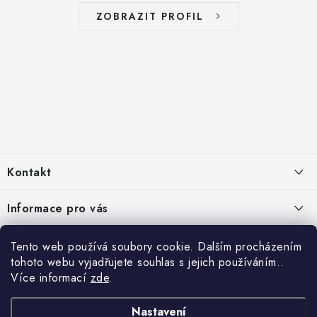
ZOBRAZIT PROFIL
Z
á
Kontakt
p
a
info
@
zelenyusak.cz
Informace pro vás
t
Facebook
í
Doprava a platba
Čtyřikrát proč
Tento web používá soubory cookie. Dalším procházením
Instagram
tohoto webu vyjadřujete souhlas s jejich používáním..
Často kladené otázky
Krmivo je 100 % přírodní
Více informací
zde
.
Platební metody
TikTok
Reklamace, vrácení a výměna zboží
Kvalitní prémiové krmivo
Podporujeme oblíbené platební metody:
Nastavení
Podmínky ochrany osobních údajů