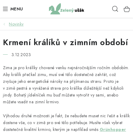
Přejít
Hleda
na
obsah
Novinky
KRMIVO PRO KRÁLÍKY
Krmení králíků v zimním období
BYLINKY PRO KRÁLÍKY
3.12.2023
KRMIVO PRO ZDRAVÍ KRÁLÍKŮ
Zima je pro králíky chované venku nejnáročnějším ročním obdobím.
SENO
Aby králík přečkal zimu, musí své tělo dostatečně zahřát, což
zvyšuje jeho energetické nároky na přijímanou stravu. Proto je
PAMLSKY PRO KRÁLÍKY
v zimě pestrá a vyvážená strava pro králíka důležitější než kdykoli
jindy. Bohatý jídelníček mu buď můžete vytvořit vy sami, anebo
můžete vsadit na zimní krmivo.
KRMIVO PRO MORČATA
Výhodou druhé možnosti je fakt, že nebudete muset nic řešit a králík
BYLINKY PRO MORČATA
dostane vše, co v zimě pro své tělo potřebuje. Musíte však vybrat
dostatečně kvalitní krmivo, kterým je například směs
Grünhopper