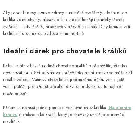
Aby produkt nebyl pouze zdravý a nutričně vyvážený, ale také pro
králíka velmi chutný, obsahuje také nejoblíbenější pamlsky těchto
zvířátek – listy třešně, hrachové vločky či pastinák. Díky tomu si vaši
králíci smlsnou na opravdové zimní hostině.
Ideální dárek pro chovatele králíků
Pokud máte v blízké rodině chovatele králíků a přemýšlíte, čím ho
obdarovat na blížící se Vánoce, právě toto zimní krmivo se může stát
ideální volbou. Vášnivý chovatel se podobnému dárku zcela jistě
velmi potěší, protože jeho králíci díky tomu dostanou tu nejlepší
možnou péči.
Přitom se nemusí jednat pouze o venkovní chov králíků.
Na zimním
krmivu
si smlsne také králík, který je chovaný uvnitř jako domácí
mazlíček.