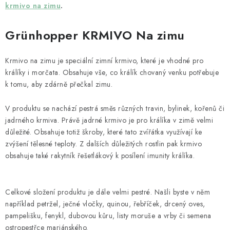
HOBLINY A PŘÍRODNÍ STELIVA
krmivo na zimu
.
ČLÁNKY
Grünhopper KRMIVO Na zimu
DÁRKOVÝ POUKAZ
Krmivo na zimu je speciální zimní krmivo, které je vhodné pro
králíky i morčata. Obsahuje vše, co králík chovaný venku potřebuje
HODNOCENÍ OBCHODU
k tomu, aby zdárně přečkal zimu.
OBCHODNÍ PODMÍNKY
V produktu se nachází pestrá směs různých travin, bylinek, kořenů či
jadrného krmiva. Právě jadrné krmivo je pro králíka v zimě velmi
důležité. Obsahuje totiž škroby, které tato zvířátka využívají ke
KONTAKTY
zvýšení tělesné teploty. Z dalších důležitých rostlin pak krmivo
obsahuje také rakytník řešetlákový k posílení imunity králíka.
Moje objednávka
Dárkový poukaz
Hodnocení obchodu
Napište nám
Celkové složení produktu je dále velmi pestré. Našli byste v něm
například petržel, ječné vločky, quinou, řebříček, drcený oves,
pampelišku, fenykl, dubovou kůru, listy moruše a vrby či semena
ostropestřce mariánského.