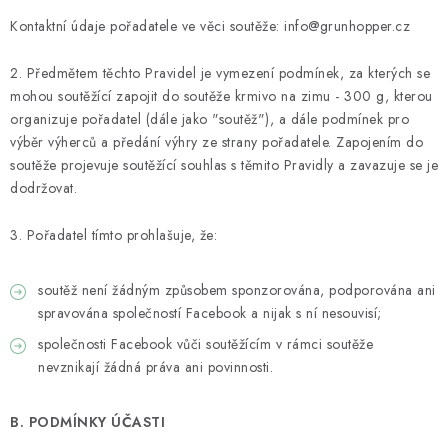
HOBLINY A PŘÍRODNÍ STELIVA
Kontaktní údaje pořadatele ve věci soutěže: info@grunhopper.cz
ČLÁNKY
2. Předmětem těchto Pravidel je vymezení podmínek, za kterých se
mohou soutěžící zapojit do soutěže krmivo na zimu - 300 g, kterou
DÁRKOVÝ POUKAZ
organizuje pořadatel (dále jako "soutěž"), a dále podmínek pro
výběr výherců a předání výhry ze strany pořadatele. Zapojením do
HODNOCENÍ OBCHODU
soutěže projevuje soutěžící souhlas s těmito Pravidly a zavazuje se je
dodržovat.
OBCHODNÍ PODMÍNKY
3. Pořadatel tímto prohlašuje, že:
KONTAKTY
soutěž není žádným způsobem sponzorována, podporována ani
spravována společností Facebook a nijak s ní nesouvisí;
Moje objednávka
Dárkový poukaz
Hodnocení obchodu
společnosti Facebook vůči soutěžícím v rámci soutěže
Napište nám
nevznikají žádná práva ani povinnosti.
B. PODMÍNKY ÚČASTI