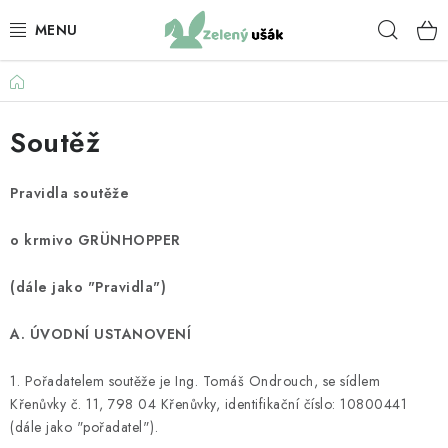
Přejít
Hleda
na
obsah
Domů
KRMIVO PRO KRÁLÍKY
Soutěž
BYLINKY PRO KRÁLÍKY
KRMIVO PRO ZDRAVÍ KRÁLÍKŮ
Pravidla soutěže
o krmivo GRÜNHOPPER
SENO
(dále jako "Pravidla")
PAMLSKY PRO KRÁLÍKY
A. ÚVODNÍ USTANOVENÍ
KRMIVO PRO MORČATA
1. Pořadatelem soutěže je Ing. Tomáš Ondrouch, se sídlem
BYLINKY PRO MORČATA
Křenůvky č. 11, 798 04 Křenůvky, identifikační číslo: 10800441
(dále jako "pořadatel").