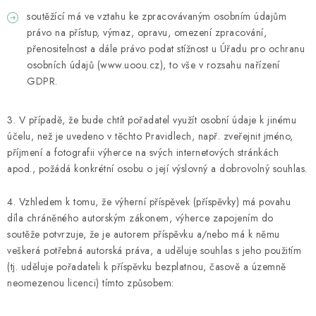
soutěžící má ve vztahu ke zpracovávaným osobním údajům
právo na přístup, výmaz, opravu, omezení zpracování,
přenositelnost a dále právo podat stížnost u Úřadu pro ochranu
osobních údajů (www.uoou.cz), to vše v rozsahu nařízení
GDPR.
3. V případě, že bude chtít pořadatel využít osobní údaje k jinému
účelu, než je uvedeno v těchto Pravidlech, např. zveřejnit jméno,
příjmení a fotografii výherce na svých internetových stránkách
apod., požádá konkrétní osobu o její výslovný a dobrovolný souhlas.
4. Vzhledem k tomu, že výherní příspěvek (příspěvky) má povahu
díla chráněného autorským zákonem, výherce zapojením do
soutěže potvrzuje, že je autorem příspěvku a/nebo má k němu
veškerá potřebná autorská práva, a uděluje souhlas s jeho použitím
(tj. uděluje pořadateli k příspěvku bezplatnou, časově a územně
neomezenou licenci) tímto způsobem: