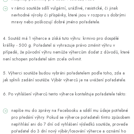
v rámci soutěže sdílí vulgární, urážlivé, rasistické, či jinak
nevhodné výroky či příspěvky, které jsou v rozporu s dobrými
mravy nebo poškozují dobré jméno pořadatele.
4. Soutěž má 1 výherce a získá tuto výhru: krmivo pro dospělé
králíky - 500 g. Pořadatel si vyhrazuje právo změnit výhru v
případě, že původní výhru nemůže výhercům dodat z důvodů, které
není schopen pořadatel sám zcela ovlivnit.
5. Výherci soutěže budou vybráni pořadatelem podle toho, zda a
jak splnili zadání soutěže. Výběr výherců je na uvážení pořadatele.
6. Po vyhlášení výherců tento výherce kontaktuje pořadatele takto:
napíše mu do zprávy na Facebooku a sdělí mu údaje potřebné
pro předání výhry. Pokud se výherce pořadateli tímto způsobem
nepřihlásí ani do 7 dní od vyhlášení výsledků soutěže, provede
pořadatel do 3 dní nový výběr/losování výherce a oznámí ho