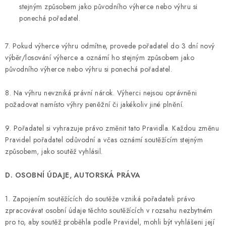
stejným způsobem jako původního výherce nebo výhru si
ponechá pořadatel.
7. Pokud výherce výhru odmítne, provede pořadatel do 3 dní nový
výběr/losování výherce a oznámí ho stejným způsobem jako
původního výherce nebo výhru si ponechá pořadatel.
8. Na výhru nevzniká právní nárok. Výherci nejsou oprávněni
požadovat namísto výhry peněžní či jakékoliv jiné plnění.
9. Pořadatel si vyhrazuje právo změnit tato Pravidla. Každou změnu
Pravidel pořadatel odůvodní a včas oznámí soutěžícím stejným
způsobem, jako soutěž vyhlásil.
D. OSOBNÍ ÚDAJE, AUTORSKÁ PRÁVA
1. Zapojením soutěžících do soutěže vzniká pořadateli právo
zpracovávat osobní údaje těchto soutěžících v rozsahu nezbytném
pro to, aby soutěž proběhla podle Pravidel, mohli být vyhlášeni její