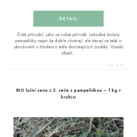
Čistě přírodní, jako ve volné přírodě. Lahodné kořeny
pampelišky nejen že dobře chutnají, ale starají se také o
obrušování u hlodavců stále dorůstajících zoubků. Vysoký
obsah...
Kód:
96/75
BIO luční seno z 2. seče s pampeliškou – 1 kg v
krabici