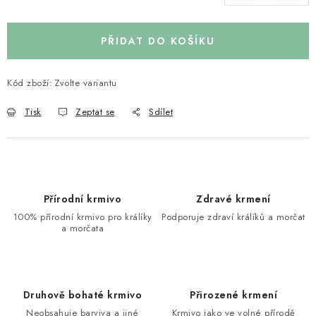
Měrná cena:
PŘIDAT DO KOŠÍKU
Kód zboží:
Zvolte variantu
Tisk
Zeptat se
Sdílet
Přírodní krmivo
Zdravé krmení
100% přírodní krmivo pro králíky
Podporuje zdraví králíků a morčat
a morčata
Druhově bohaté krmivo
Přirozené krmení
Neobsahuje barviva a jiné
Krmivo jako ve volné přírodě