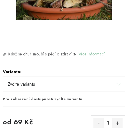
HOBLINY A PŘÍRODNÍ STELIVA
ČLÁNKY
DÁRKOVÝ POUKAZ
HODNOCENÍ OBCHODU
🌿 Když se chuť snoubí s péčí o zdraví 🍌
Více informací
OBCHODNÍ PODMÍNKY
Varianta:
KONTAKTY
Moje objednávka
Dárkový poukaz
Hodnocení obchodu
Pro zobrazení dostupnosti zvolte variantu
Napište nám
od
69 Kč