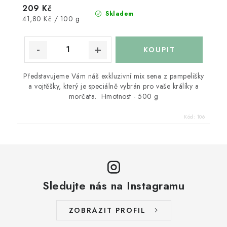
209 Kč
Skladem
Měrná
41,80 Kč / 100 g
cena:
Představujeme Vám náš exkluzivní mix sena z pampelišky
a vojtěšky, který je speciálně vybrán pro vaše králíky a
morčata. Hmotnost - 500 g
Kód:
106
Sledujte nás na Instagramu
ZOBRAZIT PROFIL