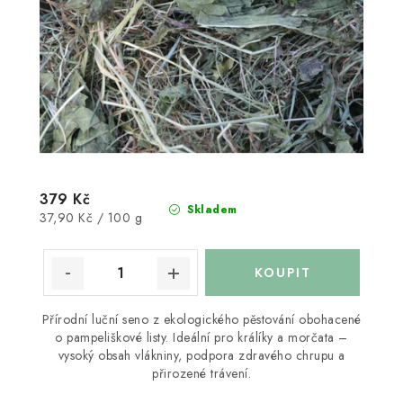
379 Kč
Skladem
Měrná
37,90 Kč / 100 g
cena:
Přírodní luční seno z ekologického pěstování obohacené
o pampeliškové listy. Ideální pro králíky a morčata –
vysoký obsah vlákniny, podpora zdravého chrupu a
přirozené trávení.