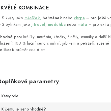
SKVĚLÉ KOMBINACE
 S květy jako
měsíček
,
heřmánek
nebo
chrpa
– pro ještě vo
 S bylinkami jako
jitrocel
,
meduňka
nebo
máta
– pro extra 
hodné pro:
králíky, morčata, křečky, činčily, osmáky a další 
ložení:
100 % luční seno s mrkví, jablkem a petrželí, sušené
elikost:
průměr cca 6 cm
Doplňkové parametry
Kategorie
K čemu je seno vhodné?