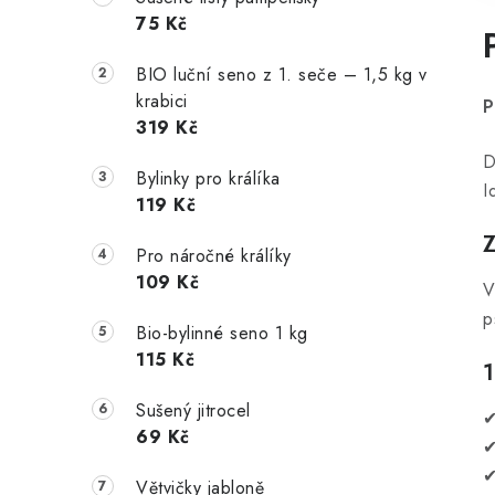
75 Kč
BIO luční seno z 1. seče – 1,5 kg v
krabici
P
319 Kč
D
Bylinky pro králíka
I
119 Kč
Pro náročné králíky
109 Kč
V
p
Bio-bylinné seno 1 kg
115 Kč
Sušený jitrocel
✔
69 Kč
✔
✔
Větvičky jabloně