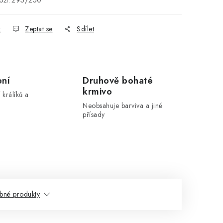
ží:
295/250
k
Zeptat se
Sdílet
ení
Druhově bohaté
krmivo
 králíků a
Neobsahuje barviva a jiné
přísady
bné produkty