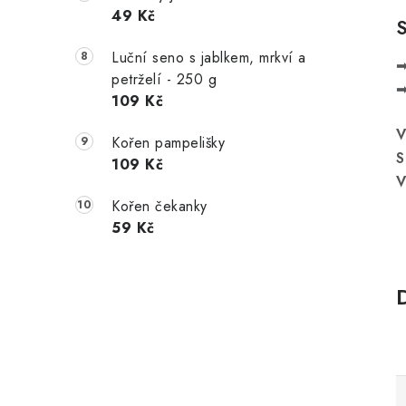
49 Kč
Luční seno s jablkem, mrkví a
➡
petrželí - 250 g
➡
109 Kč
V
Kořen pampelišky
S
109 Kč
V
Kořen čekanky
59 Kč