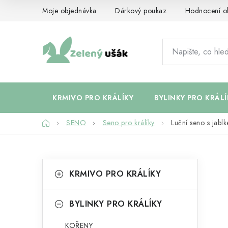
Přejít
Moje objednávka
Dárkový poukaz
Hodnocení o
na
obsah
KRMIVO PRO KRÁLÍKY
BYLINKY PRO KRÁLÍ
Domů
SENO
Seno pro králíky
Luční seno s jablk
P
K
Přeskočit
KRMIVO PRO KRÁLÍKY
kategorie
a
o
t
s
BYLINKY PRO KRÁLÍKY
e
t
KOŘENY