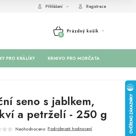
Přihlášení
Registrace
Prázdný košík
NÁKUPNÍ
KOŠÍK
KY PRO KRÁLÍKY
KRMIVO PRO MORČATA
BYLINKY 
ční seno s jablkem,
kví a petrželí - 250 g
Podrobnosti hodnocení
Neohodnoceno