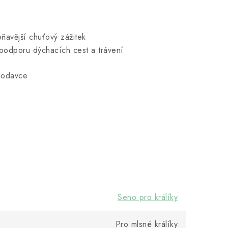
ňavější chuťový zážitek
podporu dýchacích cest a trávení
hlodavce
Seno pro králíky
Pro mlsné králíky