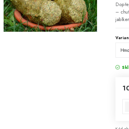
Dopřej
– chut
jablke
Varian
Sk
1
Mě