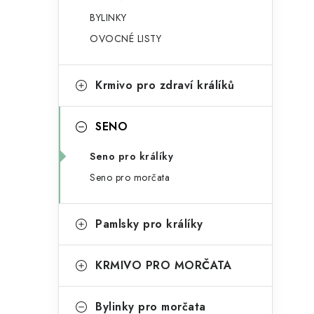
g
r
BYLINKY
o
OVOCNÉ LISTY
a
r
n
i
Krmivo pro zdraví králíků
e
n
í
SENO
p
Seno pro králíky
a
Seno pro morčata
n
Pamlsky pro králíky
e
l
KRMIVO PRO MORČATA
Bylinky pro morčata