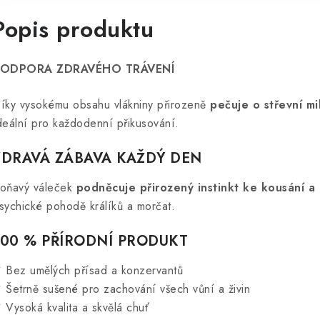
Popis produktu
ODPORA ZDRAVÉHO TRÁVENÍ
íky vysokému obsahu vlákniny přirozeně
pečuje o střevní mi
deální pro každodenní přikusování.
ZDRAVÁ ZÁBAVA KAŽDÝ DEN
oňavý váleček
podněcuje přirozený instinkt ke kousání a
sychické pohodě králíků a morčat.
100 % PŘÍRODNÍ PRODUKT
 Bez umělých přísad a konzervantů
 Šetrně sušené pro zachování všech vůní a živin
 Vysoká kvalita a skvělá chuť