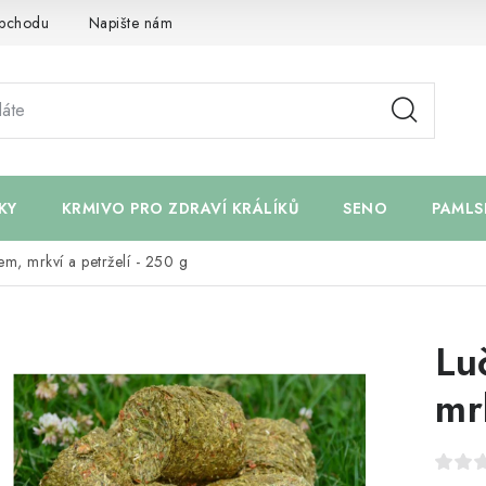
bchodu
Napište nám
KY
KRMIVO PRO ZDRAVÍ KRÁLÍKŮ
SENO
PAMLS
em, mrkví a petrželí - 250 g
Lu
mr