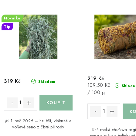
Novinka
Tip
219 Kč
319 Kč
Skladem
Měrná
109,50 Kč
Sklade
cena:
/ 100 g
🌿 1. seč 2026 – hrubší, vláknité a
voňavé seno z čisté přírody
Královská chuťová orgi
seno s květy a bylinkami