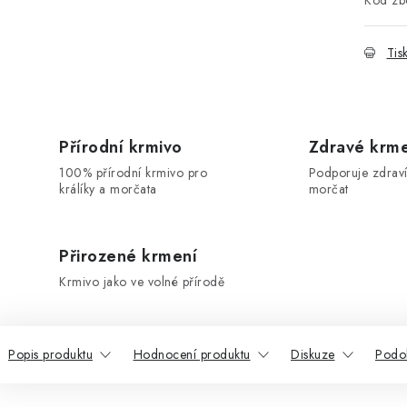
Kód zbo
Tis
Přírodní krmivo
Zdravé krm
100% přírodní krmivo pro
Podporuje zdraví
králíky a morčata
morčat
Přirozené krmení
Krmivo jako ve volné přírodě
Popis produktu
Hodnocení produktu
Diskuze
Podo