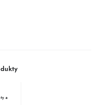
dukty
ěty a