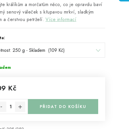
te králíkům a morčatům něco, co je opravdu baví
ný senový váleček s křupavou mrkví, sladkým
m a čerstvou petrželí.
Více informací
ta:
ladem
09 Kč
rná cena:
PŘIDAT DO KOŠÍKU