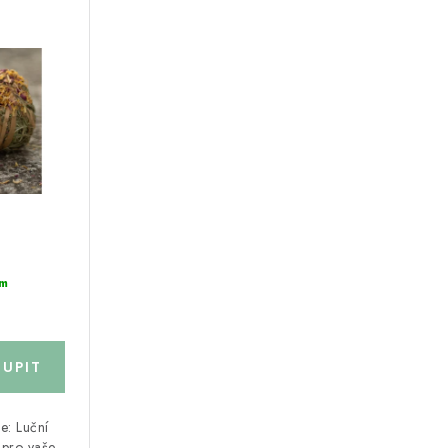
m
e: Luční
 pro vaše