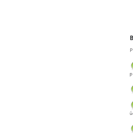
P
p
ú