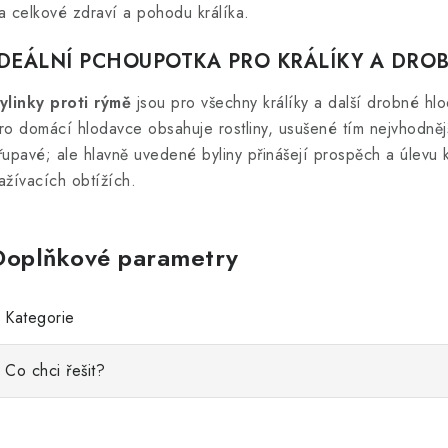
a celkové zdraví a pohodu králíka.
IDEÁLNÍ PCHOUPOTKA PRO KRÁLÍKY A DRO
ylinky proti rýmě
jsou pro všechny králíky a další drobné hl
ro domácí hlodavce obsahuje rostliny, usušené tím nejvhodně
řupavé; ale hlavně uvedené byliny přinášejí prospěch a úlevu k
ažívacích obtížích.
Doplňkové parametry
Kategorie
Co chci řešit?