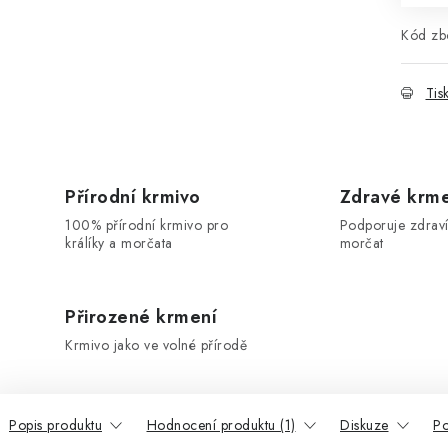
Kód zbo
Tis
Přírodní krmivo
Zdravé krm
100% přírodní krmivo pro
Podporuje zdraví
králíky a morčata
morčat
Přirozené krmení
Krmivo jako ve volné přírodě
Popis produktu
Hodnocení produktu (1)
Diskuze
Po