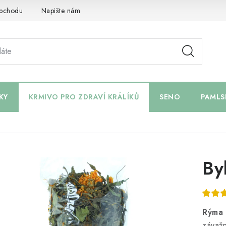
bchodu
Napište nám
KY
KRMIVO PRO ZDRAVÍ KRÁLÍKŮ
SENO
PAMLS
By
Rýma 
závažn