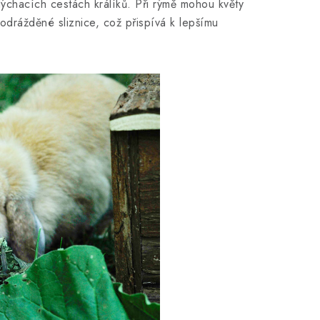
ýchacích cestách králíků. Při rýmě mohou květy
odrážděné sliznice, což přispívá k lepšímu