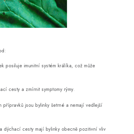
od:
ek posiluje imunitní systém králíka, což může
hací cesty a zmírnit symptomy rýmy.
 přípravků jsou bylinky šetrné a nemají vedlejší
a dýchací cesty mají bylinky obecně pozitivní vliv