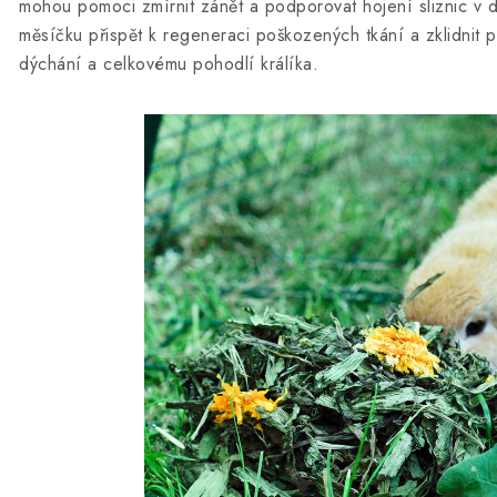
mohou pomoci zmírnit zánět a podporovat hojení sliznic v d
měsíčku přispět k regeneraci poškozených tkání a zklidnit p
dýchání a celkovému pohodlí králíka.