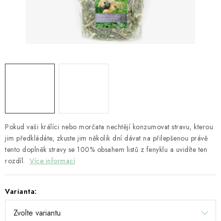
HOBLINY A PŘÍRODNÍ STELIVA
ČLÁNKY
DÁRKOVÝ POUKAZ
HODNOCENÍ OBCHODU
OBCHODNÍ PODMÍNKY
Pokud vaši králíci nebo morčata nechtějí konzumovat stravu, kterou
KONTAKTY
jim předkládáte, zkuste jim několik dní dávat na přilepšenou právě
tento doplněk stravy se 100% obsahem listů z fenyklu a uvidíte ten
Moje objednávka
Dárkový poukaz
Hodnocení obchodu
rozdíl.
Více informací
Napište nám
Varianta: