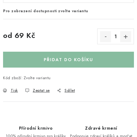
Pro zobrazení dostupnosti zvolte variantu
od
69 Kč
Měrná cena:
PŘIDAT DO KOŠÍKU
Kód zboží:
Zvolte variantu
Tisk
Zeptat se
Sdílet
Přírodní krmivo
Zdravé krmení
100% přírodní krmivo pro králíky
Podporuje zdraví králíků a morčat