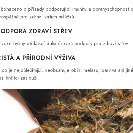
bohaceno o přísady podporující imunitu a obranyschopnost org
rospěšné pro zdraví vašich miláčků.
PODPORA ZDRAVÍ STŘEV
ivoké byliny přidávají další úroveň podpory pro zdraví střev.
ČISTÁ A PŘÍRODNÍ VÝŽIVA
 co je nejdůležitější, neobsahuje obilí, melasu, barviva ani jiné
aši králíci zaslouží.