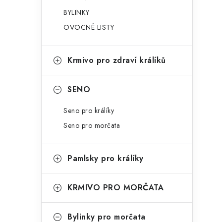
g
r
BYLINKY
o
OVOCNÉ LISTY
a
r
n
i
Krmivo pro zdraví králíků
e
n
í
SENO
p
Seno pro králíky
a
Seno pro morčata
n
Pamlsky pro králíky
e
l
KRMIVO PRO MORČATA
Bylinky pro morčata