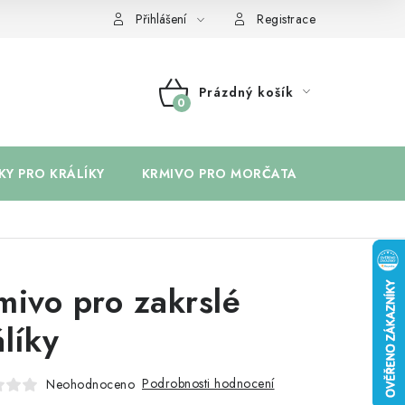
Přihlášení
Registrace
Prázdný košík
NÁKUPNÍ
KOŠÍK
KY PRO KRÁLÍKY
KRMIVO PRO MORČATA
BYLINKY 
mivo pro zakrslé
álíky
Podrobnosti hodnocení
Neohodnoceno