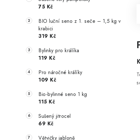
75 Kč
BIO luční seno z 1. seče – 1,5 kg v
krabici
319 Kč
Bylinky pro králíka
119 Kč
Pro náročné králíky
T
109 Kč
s
Bio-bylinné seno 1 kg
115 Kč
Sušený jitrocel
69 Kč
Větvičky jabloně