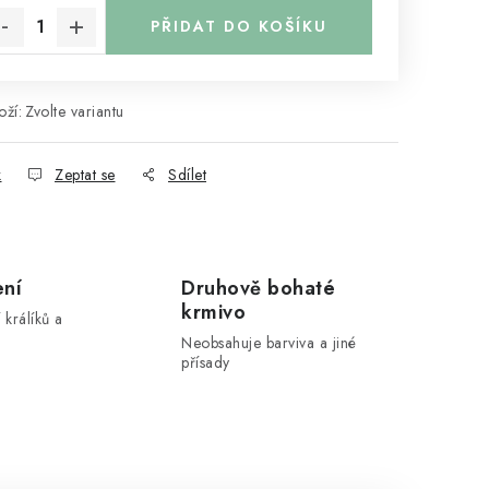
PŘIDAT DO KOŠÍKU
ží:
Zvolte variantu
k
Zeptat se
Sdílet
ení
Druhově bohaté
krmivo
 králíků a
Neobsahuje barviva a jiné
přísady