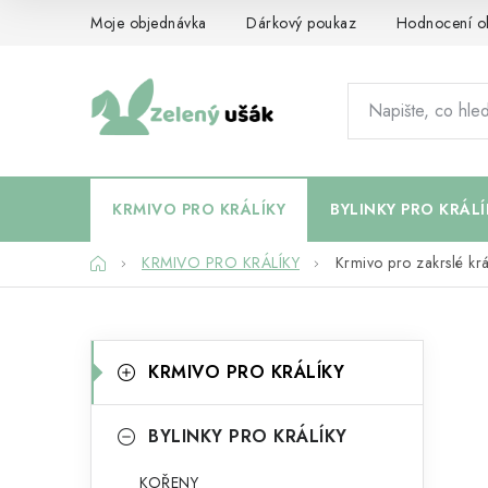
Přejít
Moje objednávka
Dárkový poukaz
Hodnocení o
na
obsah
KRMIVO PRO KRÁLÍKY
BYLINKY PRO KRÁLÍ
Domů
KRMIVO PRO KRÁLÍKY
Krmivo pro zakrslé krá
P
K
Přeskočit
KRMIVO PRO KRÁLÍKY
kategorie
a
o
t
s
BYLINKY PRO KRÁLÍKY
e
t
KOŘENY