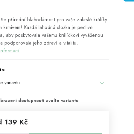
te přírodní blahodárnost pro vaše zakrslé králíky
m krmivem! Každá lahodná složka je pečlivě
a, aby poskytovala vašemu králíčkovi vyváženou
 a podporovala jeho zdraví a vitalitu.
informací
ta:
brazení dostupnosti zvolte variantu
d
139 Kč
rná cena: