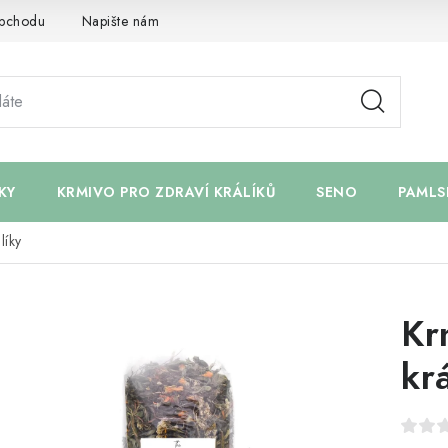
bchodu
Napište nám
KY
KRMIVO PRO ZDRAVÍ KRÁLÍKŮ
SENO
PAMLS
líky
Kr
kr