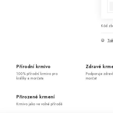
Kód zbo
Tis
Přírodní krmivo
Zdravé krm
100% přírodní krmivo pro
Podporuje zdraví
králíky a morčata
morčat
Přirozené krmení
Krmivo jako ve volné přírodě