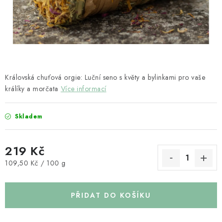
HOBLINY A PŘÍRODNÍ STELIVA
ČLÁNKY
DÁRKOVÝ POUKAZ
Královská chuťová orgie: Luční seno s květy a bylinkami pro vaše
HODNOCENÍ OBCHODU
králíky a morčata
Více informací
OBCHODNÍ PODMÍNKY
Skladem
KONTAKTY
219 Kč
Moje objednávka
Dárkový poukaz
Hodnocení obchodu
Měrná cena:
109,50 Kč / 100 g
Napište nám
PŘIDAT DO KOŠÍKU