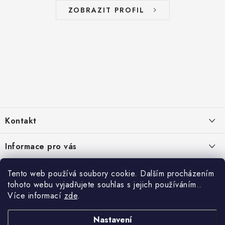
ZOBRAZIT PROFIL
Z
á
Kontakt
p
a
info
@
zelenyusak.cz
Informace pro vás
t
Facebook
í
Doprava a platba
Čtyřikrát proč
Tento web používá soubory cookie. Dalším procházením
Instagram
tohoto webu vyjadřujete souhlas s jejich používáním..
Často kladené otázky
Krmivo je 100 % přírodní
Více informací
zde
.
Platební metody
TikTok
Reklamace, vrácení a výměna zboží
Kvalitní prémiové krmivo
Podporujeme oblíbené platební metody:
Nastavení
Podmínky ochrany osobních údajů