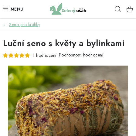
Přejít
Hleda
na
obsah
Seno pro králíky
KRMIVO PRO KRÁLÍKY
Luční seno s květy a bylinkami
BYLINKY PRO KRÁLÍKY
Podrobnosti hodnocení
1 hodnocení
KRMIVO PRO ZDRAVÍ KRÁLÍKŮ
SENO
PAMLSKY PRO KRÁLÍKY
KRMIVO PRO MORČATA
BYLINKY PRO MORČATA