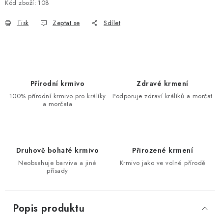
Kód zboží:
108
Tisk
Zeptat se
Sdílet
Přírodní krmivo
Zdravé krmení
100% přírodní krmivo pro králíky
Podporuje zdraví králíků a morčat
a morčata
Druhově bohaté krmivo
Přirozené krmení
Neobsahuje barviva a jiné
Krmivo jako ve volné přírodě
přísady
Popis produktu