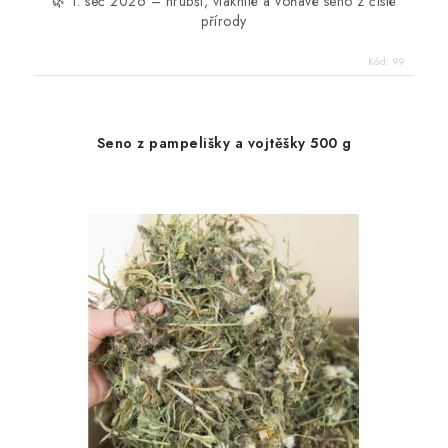
🌿 1. seč 2026 – hrubší, vláknité a voňavé seno z čisté
přírody
Kód:
99
Seno z pampelišky a vojtěšky 500 g