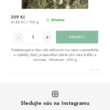
209 Kč
Skladem
Měrná
41,80 Kč / 100 g
cena:
Představujeme Vám náš exkluzivní mix sena z pampelišky
a vojtěšky, který je speciálně vybrán pro vaše králíky a
morčata. Hmotnost - 500 g
Kód:
106
Sledujte nás na Instagramu