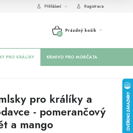
Přihlášení
Registrace
Prázdný košík
NÁKUPNÍ
KOŠÍK
KY PRO KRÁLÍKY
KRMIVO PRO MORČATA
BYLINKY 
mlsky pro králíky a
odavce - pomerančový
ět a mango