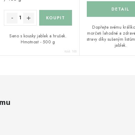
Dopřejte svému králík
morčeti lahodné a zdravé
Seno s kousky jablek a hrušek.
stravy díky sušeným listů
Hmotnost - 500 g
jablek.
Kód:
100
amu