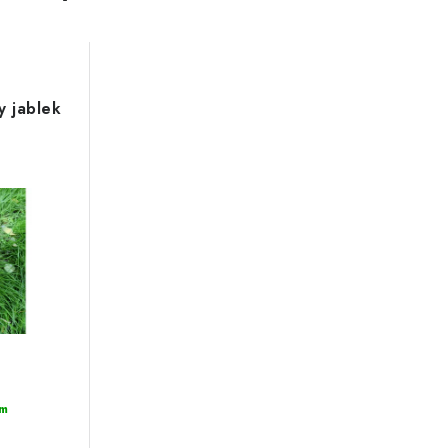
y jablek
m