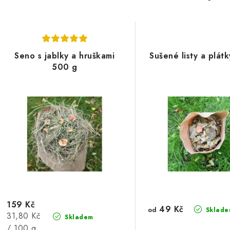
Seno s jablky a hruškami
Sušené listy a plátk
500 g
159 Kč
49 Kč
od
Sklade
Měrná
31,80 Kč
Skladem
cena:
/ 100 g