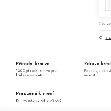
Kód zbo
Tis
Přírodní krmivo
Zdravé krm
100% přírodní krmivo pro
Podporuje zdraví
králíky a morčata
morčat
Přirozené krmení
Krmivo jako ve volné přírodě