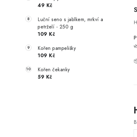
49 Kč
Luční seno s jablkem, mrkví a
H
petrželí - 250 g
109 Kč
P

Kořen pampelišky
109 Kč
Kořen čekanky
59 Kč
B