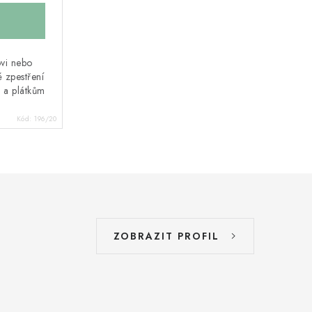
ovi nebo
 zpestření
m a plátkům
Kód:
196/20
ZOBRAZIT PROFIL