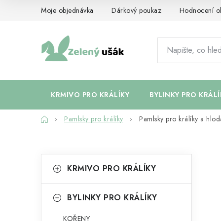
Přejít
Moje objednávka
Dárkový poukaz
Hodnocení o
na
obsah
KRMIVO PRO KRÁLÍKY
BYLINKY PRO KRÁLÍ
Domů
Pamlsky pro králíky
Pamlsky pro králíky a hl
P
K
Přeskočit
KRMIVO PRO KRÁLÍKY
kategorie
a
o
t
s
BYLINKY PRO KRÁLÍKY
e
t
KOŘENY