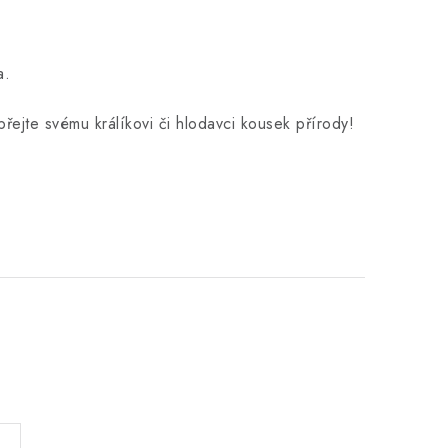
a.
ejte svému králíkovi či hlodavci kousek přírody!