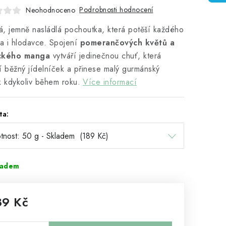
Podrobnosti hodnocení
Neohodnoceno
, jemně nasládlá pochoutka, která potěší každého
ka i hlodavce. Spojení
pomerančových květů a
ckého manga
vytváří jedinečnou chuť, která
í běžný jídelníček a přinese malý gurmánský
k kdykoliv během roku.
Více informací
ta:
ladem
89 Kč
rná cena: