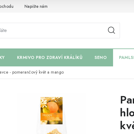
bchodu
Napište nám
KY
KRMIVO PRO ZDRAVÍ KRÁLÍKŮ
SENO
PAMLS
odavce - pomerančový květ a mango
Pa
hl
kv