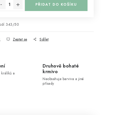
PŘIDAT DO KOŠÍKU
ží:
343/50
k
Zeptat se
Sdílet
ení
Druhově bohaté
krmivo
 králíků a
Neobsahuje barviva a jiné
přísady