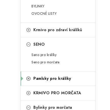
g
r
BYLINKY
o
OVOCNÉ LISTY
a
r
n
i
Krmivo pro zdraví králíků
e
n
í
SENO
p
Seno pro králíky
a
Seno pro morčata
n
Pamlsky pro králíky
e
l
KRMIVO PRO MORČATA
Bylinky pro morčata