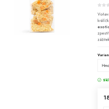
Voňavá
králíč
exoti
zpestř
zážite
Varian
Sk
1
Mě