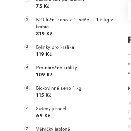
75 Kč
BIO luční seno z 1. seče – 1,5 kg v
krabici
319 Kč
Bylinky pro králíka
119 Kč
T
o
Pro náročné králíky
d
109 Kč
Bio-bylinné seno 1 kg
P
115 Kč
✅
Sušený jitrocel
✅
69 Kč
✅
✅
Větvičky jabloně