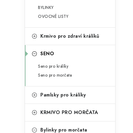
g
r
BYLINKY
o
OVOCNÉ LISTY
a
r
n
i
Krmivo pro zdraví králíků
e
n
í
SENO
p
Seno pro králíky
a
Seno pro morčata
n
Pamlsky pro králíky
e
l
KRMIVO PRO MORČATA
Bylinky pro morčata