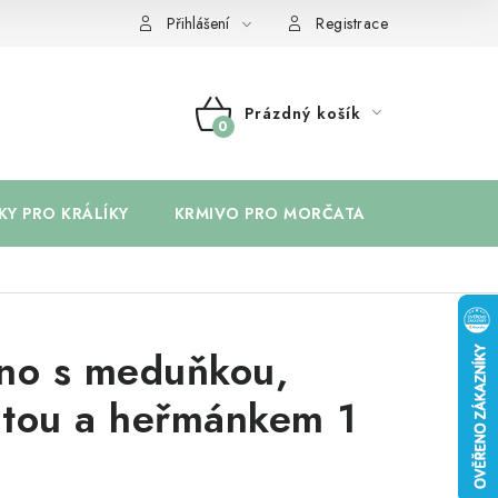
Přihlášení
Registrace
Prázdný košík
NÁKUPNÍ
KOŠÍK
KY PRO KRÁLÍKY
KRMIVO PRO MORČATA
BYLINKY 
no s meduňkou,
tou a heřmánkem 1