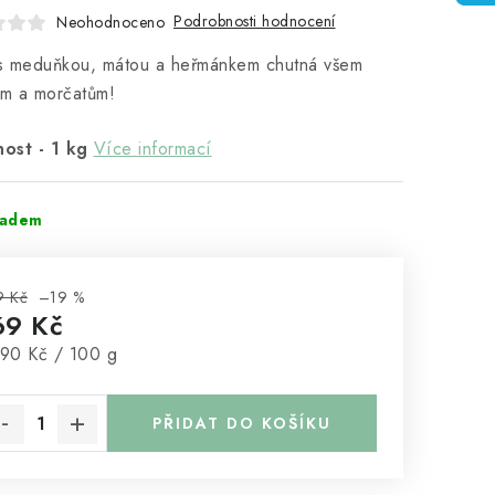
Podrobnosti hodnocení
Neohodnoceno
s meduňkou, mátou a heřmánkem chutná všem
ům a morčatům!
ost - 1 kg
Více informací
ladem
9 Kč
–19 %
69 Kč
rná cena:
,90 Kč / 100 g
PŘIDAT DO KOŠÍKU