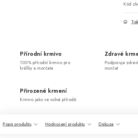
Kód zbo
Tis
Přírodní krmivo
Zdravé krm
100% přírodní krmivo pro
Podporuje zdraví
králíky a morčata
morčat
Přirozené krmení
Krmivo jako ve volné přírodě
Popis produktu
Hodnocení produktu
Diskuze