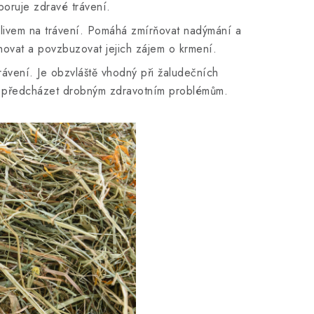
poruje zdravé trávení.
 vlivem na trávení. Pomáhá zmírňovat nadýmání a
ahovat a povzbuzovat jejich zájem o krmení.
rávení. Je obzvláště vhodný při žaludečních
ci předcházet drobným zdravotním problémům.