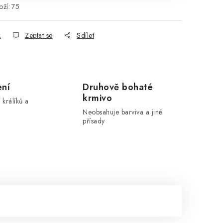
ží:
75
k
Zeptat se
Sdílet
ení
Druhově bohaté
krmivo
 králíků a
Neobsahuje barviva a jiné
přísady