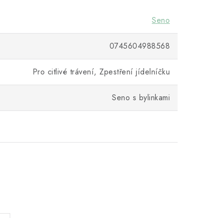
Seno
0745604988568
Pro citlivé trávení, Zpestření jídelníčku
Seno s bylinkami