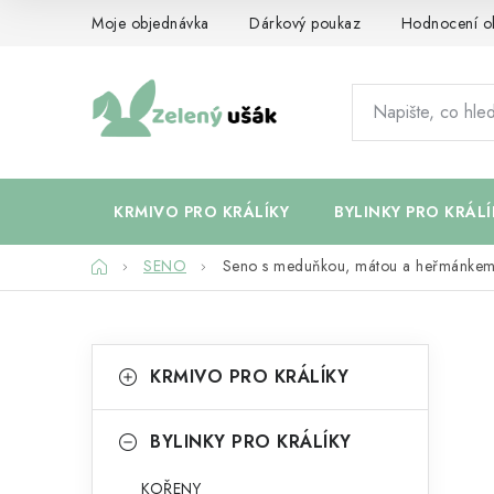
Přejít
Moje objednávka
Dárkový poukaz
Hodnocení o
na
obsah
KRMIVO PRO KRÁLÍKY
BYLINKY PRO KRÁLÍ
Domů
SENO
Seno s meduňkou, mátou a heřmánkem
P
K
Přeskočit
KRMIVO PRO KRÁLÍKY
kategorie
a
o
t
s
BYLINKY PRO KRÁLÍKY
e
t
KOŘENY