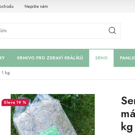
bchodu
Napište nám
KY
KRMIVO PRO ZDRAVÍ KRÁLÍKŮ
SENO
PAMLS
 1 kg
Se
19 %
má
kg