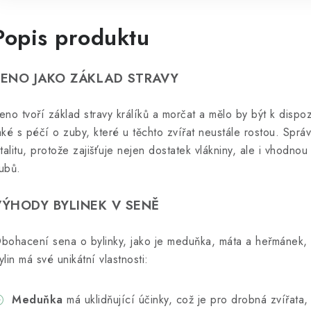
Popis produktu
SENO JAKO ZÁKLAD STRAVY
eno tvoří základ stravy králíků a morčat a mělo by být k dispo
aké s péčí o zuby, které u těchto zvířat neustále rostou. Správ
italitu, protože zajišťuje nejen dostatek vlákniny, ale i vhodno
ubů.
VÝHODY BYLINEK V SENĚ
bohacení sena o bylinky, jako je meduňka, máta a heřmánek, 
ylin má své unikátní vlastnosti:
Meduňka
má uklidňující účinky, což je pro drobná zvířata,