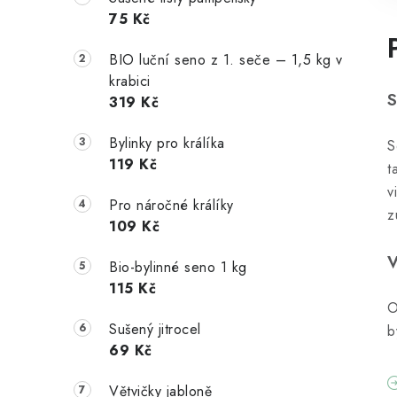
75 Kč
BIO luční seno z 1. seče – 1,5 kg v
krabici
319 Kč
Bylinky pro králíka
S
119 Kč
t
v
Pro náročné králíky
z
109 Kč
Bio-bylinné seno 1 kg
115 Kč
O
Sušený jitrocel
b
69 Kč
Větvičky jabloně