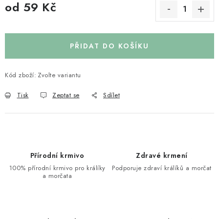
od
59 Kč
Měrná cena:
PŘIDAT DO KOŠÍKU
Kód zboží:
Zvolte variantu
Tisk
Zeptat se
Sdílet
Přírodní krmivo
Zdravé krmení
100% přírodní krmivo pro králíky
Podporuje zdraví králíků a morčat
a morčata