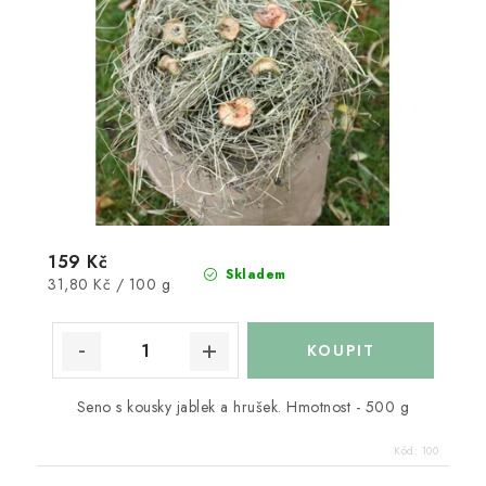
159 Kč
Skladem
Měrná
31,80 Kč / 100 g
cena:
Seno s kousky jablek a hrušek. Hmotnost - 500 g
Kód:
100