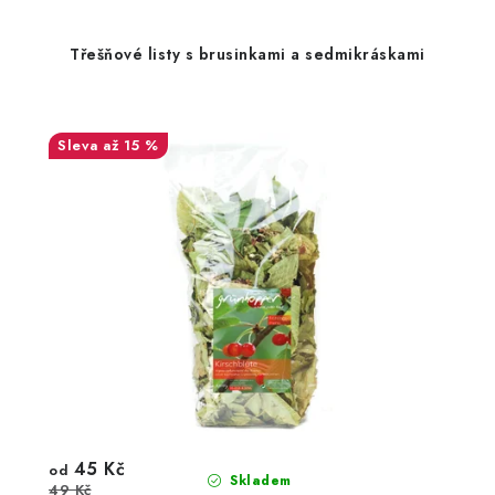
Třešňové listy s brusinkami a sedmikráskami
až 15 %
45 Kč
od
Skladem
49 Kč