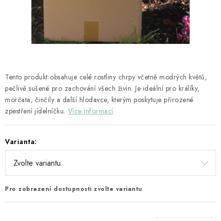
HOBLINY A PŘÍRODNÍ STELIVA
ČLÁNKY
DÁRKOVÝ POUKAZ
Tento produkt obsahuje celé rostliny chrpy včetně modrých květů,
HODNOCENÍ OBCHODU
pečlivě sušené pro zachování všech živin. Je ideální pro králíky,
morčata, činčily a další hlodavce, kterým poskytuje přirozené
OBCHODNÍ PODMÍNKY
zpestření jídelníčku.
Více informací
KONTAKTY
Varianta:
Moje objednávka
Dárkový poukaz
Hodnocení obchodu
Napište nám
Pro zobrazení dostupnosti zvolte variantu