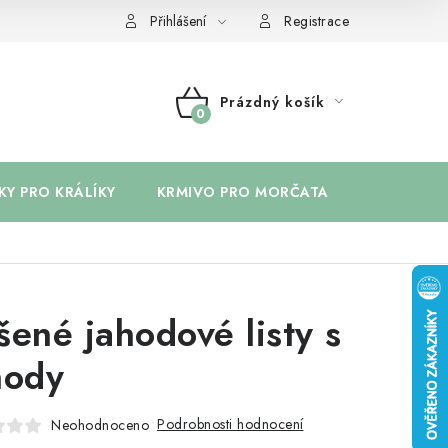
Přihlášení
Registrace
Prázdný košík
NÁKUPNÍ
KOŠÍK
KY PRO KRÁLÍKY
KRMIVO PRO MORČATA
BYLINKY 
šené jahodové listy s
hody
Podrobnosti hodnocení
Neohodnoceno