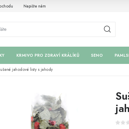
bchodu
Napište nám
KY
KRMIVO PRO ZDRAVÍ KRÁLÍKŮ
SENO
PAMLS
ušené jahodové listy s jahody
Su
ja