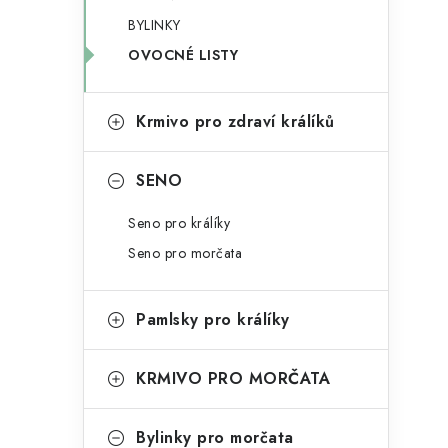
g
r
BYLINKY
o
OVOCNÉ LISTY
a
r
n
i
Krmivo pro zdraví králíků
e
n
í
SENO
p
Seno pro králíky
a
Seno pro morčata
n
Pamlsky pro králíky
e
l
KRMIVO PRO MORČATA
Bylinky pro morčata