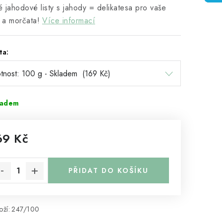
 jahodové listy s jahody = delikatesa pro vaše
y a morčata!
Více informací
ta:
ladem
69 Kč
rná cena:
PŘIDAT DO KOŠÍKU
ží:
247/100