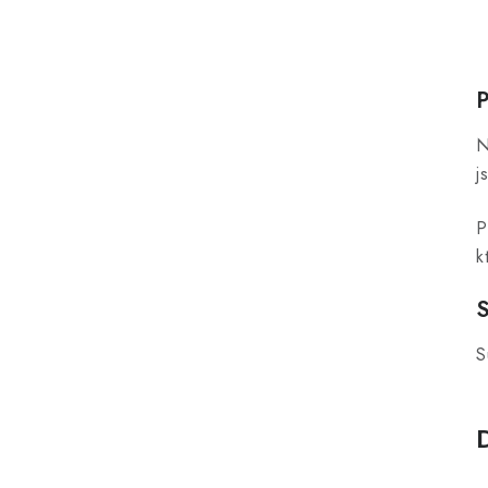
N
j
P
k
S