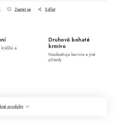
k
Zeptat se
Sdílet
ení
Druhově bohaté
krmivo
 králíků a
Neobsahuje barviva a jiné
přísady
bné produkty