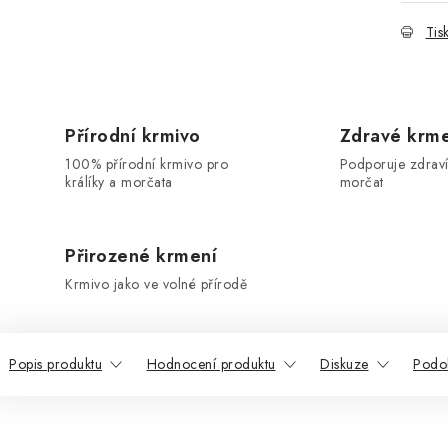
Tis
Přírodní krmivo
Zdravé krm
100% přírodní krmivo pro
Podporuje zdraví
králíky a morčata
morčat
Přirozené krmení
Krmivo jako ve volné přírodě
Popis produktu
Hodnocení produktu
Diskuze
Podo