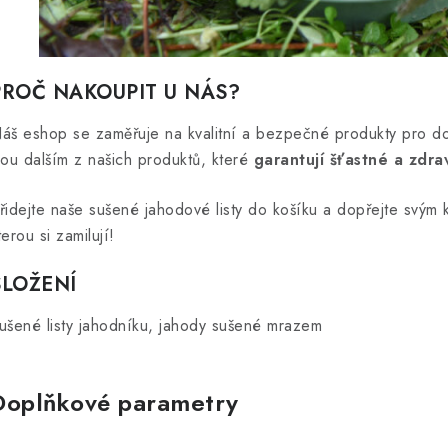
PROČ NAKOUPIT U NÁS?
áš eshop se zaměřuje na kvalitní a bezpečné produkty pro do
sou dalším z našich produktů, které
garantují šťastné a zdra
řidejte naše sušené jahodové listy do košíku a dopřejte svým
terou si zamilují!
SLOŽENÍ
ušené listy jahodníku,
jahody sušené mrazem
Doplňkové parametry