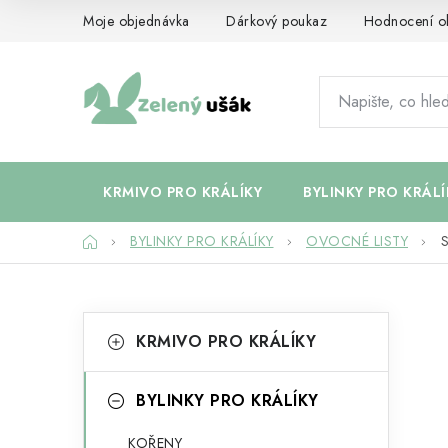
Přejít
Moje objednávka
Dárkový poukaz
Hodnocení o
na
obsah
KRMIVO PRO KRÁLÍKY
BYLINKY PRO KRÁLÍ
Domů
BYLINKY PRO KRÁLÍKY
OVOCNÉ LISTY
S
P
K
Přeskočit
KRMIVO PRO KRÁLÍKY
kategorie
a
o
t
s
BYLINKY PRO KRÁLÍKY
e
t
KOŘENY