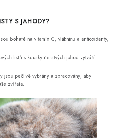
ISTY S JAHODY?
jsou bohaté na vitamín C, vlákninu a antioxidanty,
ých listů s kousky čerstvých jahod vytváří
.
dy jsou pečlivě vybrány a zpracovány, aby
še zvířata.