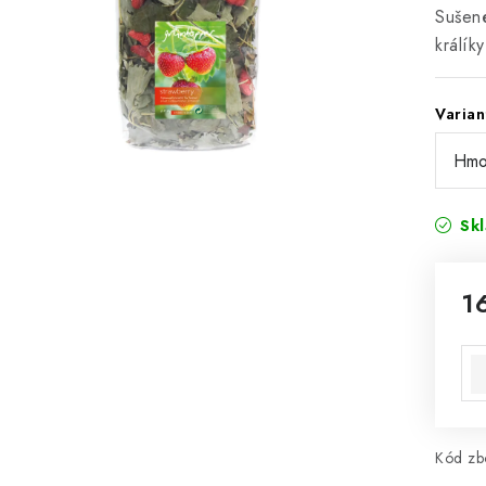
Sušené
králík
Varian
Sk
1
Mě
Kód zbo