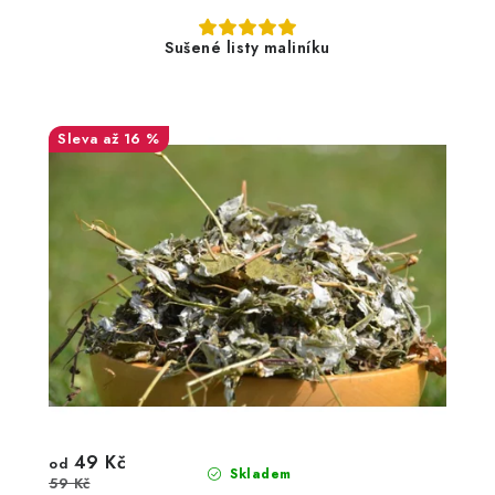
Sušené listy maliníku
až 16 %
49 Kč
od
Skladem
59 Kč