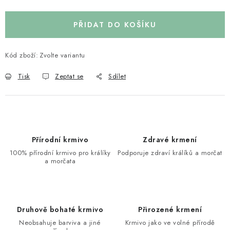
PŘIDAT DO KOŠÍKU
Kód zboží:
Zvolte variantu
Tisk
Zeptat se
Sdílet
Přírodní krmivo
Zdravé krmení
100% přírodní krmivo pro králíky
Podporuje zdraví králíků a morčat
a morčata
Druhově bohaté krmivo
Přirozené krmení
Neobsahuje barviva a jiné
Krmivo jako ve volné přírodě