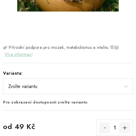
HOBLINY A PŘÍRODNÍ STELIVA
ČLÁNKY
DÁRKOVÝ POUKAZ
🌿 Přírodní podpora pro mozek, metabolismus a vitalitu 🐰🐹
HODNOCENÍ OBCHODU
Více informací
OBCHODNÍ PODMÍNKY
Varianta:
KONTAKTY
Moje objednávka
Dárkový poukaz
Hodnocení obchodu
Pro zobrazení dostupnosti zvolte variantu
Napište nám
od
49 Kč
Měrná cena: