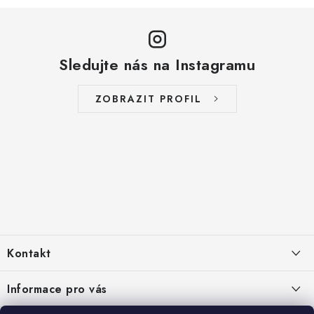
Sledujte nás na Instagramu
ZOBRAZIT PROFIL
Z
á
Kontakt
p
a
info
@
zelenyusak.cz
Informace pro vás
t
Facebook